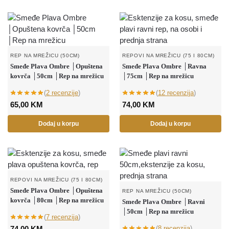
REP NA MREŽICU (50CM)
REPOVI NA MREŽICU (75 I 80CM)
Smeđe Plava Ombre │Opuštena
Smeđe Plava Ombre │Ravna
kovrča │50cm │Rep na mrežicu
│75cm │Rep na mrežicu
(
2 recenzije
)
(
12 recenzija
)
65,00
KM
74,00
KM
Dodaj u korpu
Dodaj u korpu
REPOVI NA MREŽICU (75 I 80CM)
Smeđe Plava Ombre │Opuštena
REP NA MREŽICU (50CM)
kovrča │80cm │Rep na mrežicu
Smeđe Plava Ombre │Ravni
│50cm │Rep na mrežicu
(
7 recenzija
)
74,00
KM
(
8 recenzija
)