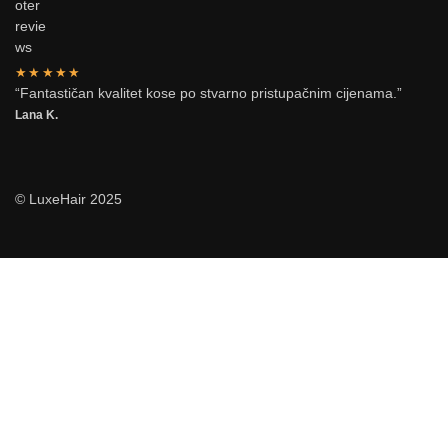
★★★★★
“Fantastičan kvalitet kose po stvarno pristupačnim cijenama.”
Lana K.
© LuxeHair 2025