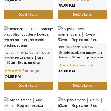
65,00
KM
Dodaj u korpu
Dodaj u korpu
REP NA MREŽICU (50CM)
Svijetlo smeđa s pramenovima │
REPOVI NA MREŽICU (75 I 80CM)
Ravna │ 50cm │ Rep na mrežicu
Smeđe Plava Ombre │Afro
│80cm │Rep na mrežicu
(
2 recenzije
)
(
7 recenzija
)
65,00
KM
74,00
KM
Dodaj u korpu
Dodaj u korpu