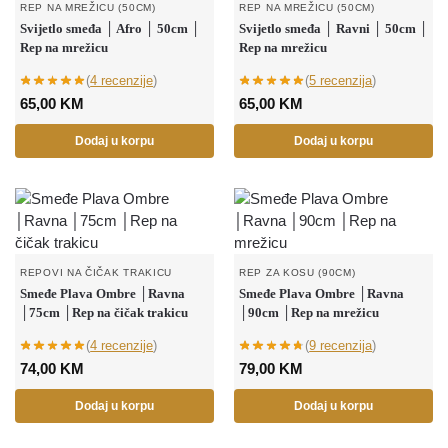
REP NA MREŽICU (50CM)
REP NA MREŽICU (50CM)
Svijetlo smeđa │ Afro │ 50cm │
Svijetlo smeđa │ Ravni │ 50cm │
Rep na mrežicu
Rep na mrežicu
(
4 recenzije
)
(
5 recenzija
)
65,00
KM
65,00
KM
Dodaj u korpu
Dodaj u korpu
REPOVI NA ČIČAK TRAKICU
REP ZA KOSU (90CM)
Smeđe Plava Ombre │Ravna
Smeđe Plava Ombre │Ravna
│75cm │Rep na čičak trakicu
│90cm │Rep na mrežicu
(
4 recenzije
)
(
9 recenzija
)
74,00
KM
79,00
KM
Dodaj u korpu
Dodaj u korpu