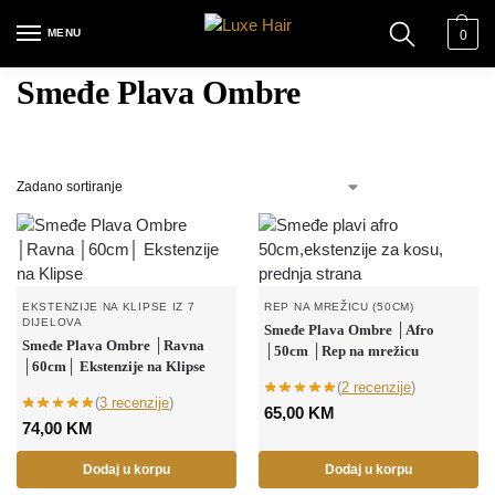
MENU
0
Smeđe Plava Ombre
EKSTENZIJE NA KLIPSE IZ 7
REP NA MREŽICU (50CM)
DIJELOVA
Smeđe Plava Ombre │Afro
Smeđe Plava Ombre │Ravna
│50cm │Rep na mrežicu
│60cm│ Ekstenzije na Klipse
(
2 recenzije
)
(
3 recenzije
)
65,00
KM
74,00
KM
Dodaj u korpu
Dodaj u korpu