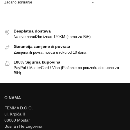
Besplatna dostava
Na sve narudžbe iznad 120KM (samo za BiH)
Garancija zamjene & povrata
Zamjena ili povrat novca u roku od 10 dana
100% Sigurna kupovina
PayPal / MasterCard / Visa (Plaćanje po pouzeću dostupno za
BiH)
O NAMA
FEMMA D.O.O.
ul. Krpića II
88000 Mostar
Bosna i Herzegovina