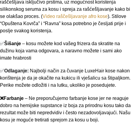
raščešljava isključivo prstima, uz mogućnost koristenja
silikonskog seruma za kosu i spreja za rašćešljavanje kako bi
se olakšao proces. (
Video raščešljavanje afro kose
).
Stilove
“Opuštena Kovrča” i “Ravna” kosa potrebno je česljati prije i
poslje svakog koristenja.
✅
Šišanje
– kosu možete kod vašeg frizera da skratite na
dužinu koja vama odgovara, a naravno možete i sami ako
imate hrabrosti
✅
Odlaganje:
Najbolji način za čuvanje LuxeHair kose nakon
korištenja je da je okačite na kukicu ili vješalicu sa štipaljkom.
Perike možete odložiti i na lutku, ukoliko je posedujete.
❌
Farbanje
– Ne preporučujemo farbanje kose jer ne reaguje
dobro na hemijske supstance iz boja za prirodnu kosu tako da
rezultat može biti nepredvidiv i često nezadovoljavajući. Našu
kosu je moguće tretirati sprejom za kosu u boji.