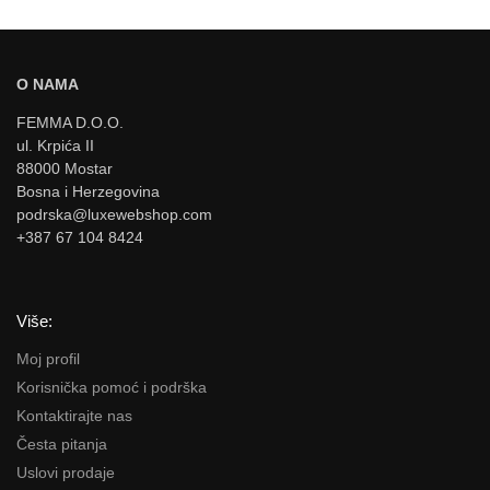
O NAMA
FEMMA D.O.O.
ul. Krpića II
88000 Mostar
Bosna i Herzegovina
podrska@luxewebshop.com
+387 67 104 8424
Više:
Moj profil
Korisnička pomoć i podrška
Kontaktirajte nas
Česta pitanja
Uslovi prodaje