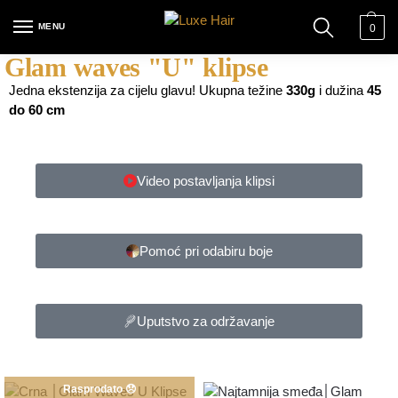
MENU
0
Glam waves "U" klipse
Jedna ekstenzija za cijelu glavu! Ukupna težine
330g
i dužina
45
do 60 cm
Video postavljanja klipsi
Pomoć pri odabiru boje
Uputstvo za održavanje
Rasprodato 😞