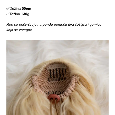
✅Dužina
50cm
✅Težina
130g
Rep se pričvršćuje na punđu pomoću dva češljića i gumice
koja se zategne.