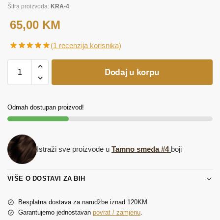
Šifra proizvoda:
KRA-4
65,00
KM
(
1
recenzija korisnika)
Dodaj u korpu
Odmah dostupan proizvod!
Istraži sve proizvode u
Tamno smeđa #4
boji
VIŠE O DOSTAVI ZA BIH
Besplatna dostava za narudžbe iznad 120KM
Garantujemo jednostavan
povrat / zamjenu
.