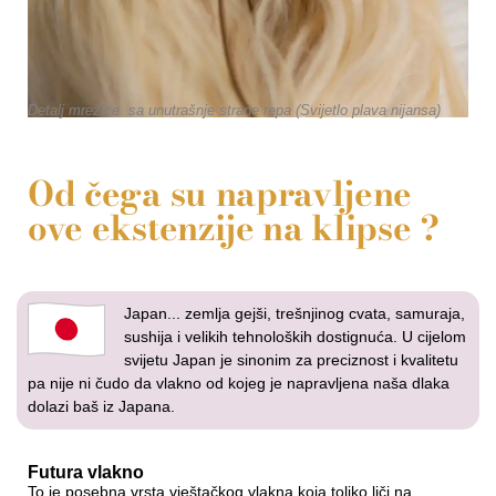
Detalj mrežice sa unutrašnje strane repa (Svijetlo plava nijansa)
Od čega su napravljene
ove ekstenzije na klipse ?
Japan... zemlja gejši, trešnjinog cvata, samuraja,
sushija i velikih tehnoloških dostignuća. U cijelom
svijetu Japan je sinonim za preciznost i kvalitetu
pa nije ni čudo da vlakno od kojeg je napravljena naša dlaka
dolazi baš iz Japana.
Futura vlakno
To je posebna vrsta vještačkog vlakna koja toliko liči na