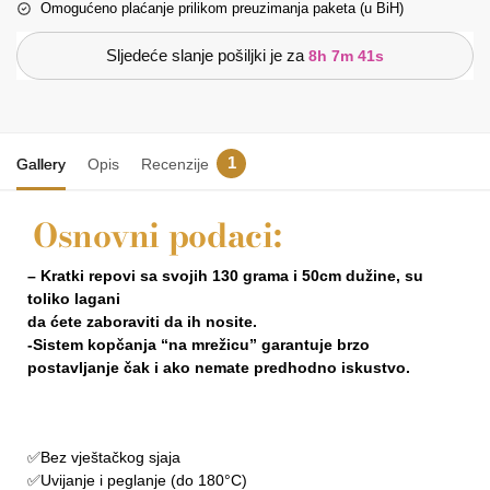
Omogućeno plaćanje prilikom preuzimanja paketa (u BiH)
Sljedeće slanje pošiljki je za
8h 7m 41s
1
Gallery
Opis
Recenzije
Osnovni podaci:
– Kratki repovi sa svojih 130 grama i 50cm dužine, su
toliko lagani
da ćete zaboraviti da ih
nosite.
-Sistem kopčanja “na mrežicu” garantuje brzo
postavljanje čak i ako nemate predhodno iskustvo.
✅Bez vještačkog sjaja
✅Uvijanje i peglanje (do 180°C)