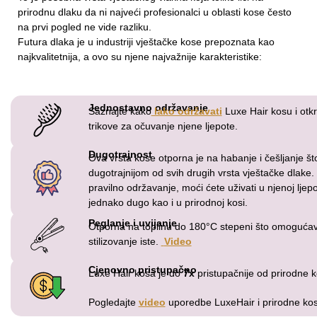
prirodnu dlaku da ni najveći profesionalci u oblasti kose često
na prvi pogled ne vide razliku.
Futura dlaka je u industriji vještačke kose prepoznata kao
najkvalitetnija, a ovo su njene najvažnije karakteristike:
Jednostavno održavanje
Saznajte kako
lako održavati
Luxe Hair kosu i otkri
trikove za očuvanje njene ljepote.
Dugotrajnost
Ova vrsta kose otporna je na habanje i češljanje što
dugotrajnijom od svih drugih vrsta vještačke dlake.
pravilno održavanje, moći ćete uživati u njenoj ljepo
jednako dugo kao i u prirodnoj kosi.
Peglanje i uvijanje
Otporna na toplinu do 180°C stepeni što omoguća
stilizovanje iste.
Video
Cjenovno pristupačno
Luxe Hair kosa je do
7x
pristupačnije od prirodne k
Pogledajte
video
uporedbe LuxeHair i prirodne ko