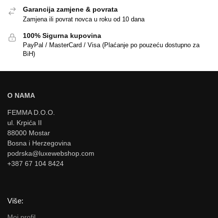
Garancija zamjene & povrata
Zamjena ili povrat novca u roku od 10 dana
100% Sigurna kupovina
PayPal / MasterCard / Visa (Plaćanje po pouzeću dostupno za
BiH)
O NAMA
FEMMA D.O.O.
ul. Krpića II
88000 Mostar
Bosna i Herzegovina
podrska@luxewebshop.com
+387 67 104 8424
Više:
Moj profil