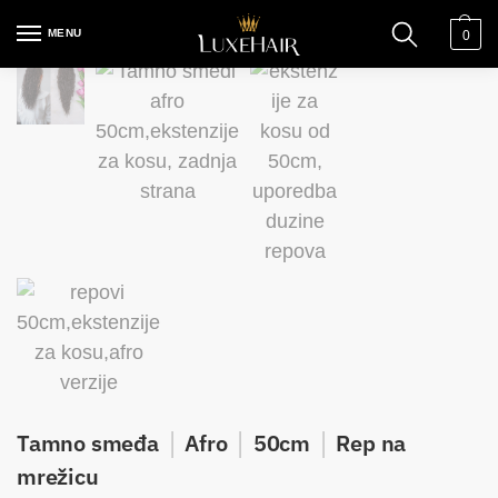
MENU
0
Tamno smeđa
│
Afro
│
50cm
│
Rep na
mrežicu