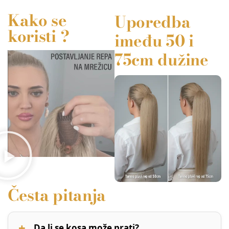
Kako se
Uporedba
koristi ?
imeđu 50 i
75cm dužine
Česta pitanja
Da li se kosa može prati?