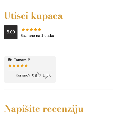
Srbije, posjetite
Luxewebshop.rs
.
Utisci kupaca
5.00
Bazirano na 1 utisku
Tamara P
Korisno?
0
0