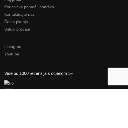
Korisnička pomoć i podrška
Kontaktirajte nas
Česta pitanja
Uslovi prodaje
Instagram
Youtube
Više od 1000 recenzija s ocjenom 5⭐
★★★★★
“Fantastičan kvalitet kose po stvarno pristupačnim cijenama.”
Lana K.