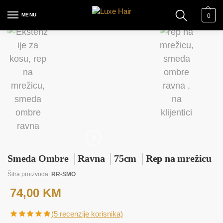
MENU
0
Smeđa Ombre
│
Ravna
│
75cm
│
Rep na mrežicu
Šifra proizvoda:
RR-SMO
74,00
KM
(
5
recenzije korisnika)