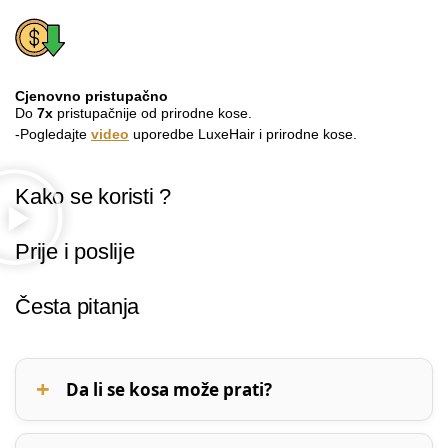
Cjenovno pristupačno
Do
7x
pristupačnije od prirodne kose.
-Pogledajte
video
uporedbe LuxeHair i prirodne kose.
Kako se koristi ?
Prije i poslije
Česta pitanja
Da li se kosa može prati?
LuxeHair kosa se može prati. Više o pranju i