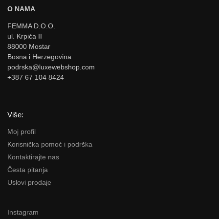
O NAMA
FEMMA D.O.O.
ul. Krpića II
88000 Mostar
Bosna i Herzegovina
podrska@luxewebshop.com
+387 67 104 8424
Više:
Moj profil
Korisnička pomoć i podrška
Kontaktirajte nas
Česta pitanja
Uslovi prodaje
Instagram