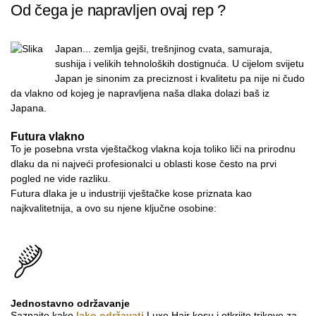
Od čega je napravljen ovaj rep ?
Japan... zemlja gejši, trešnjinog cvata, samuraja,
sushija i velikih tehnoloških dostignuća. U cijelom svijetu
Japan je sinonim za preciznost i kvalitetu pa nije ni čudo
da vlakno od kojeg je napravljena naša dlaka dolazi baš iz
Japana.
Futura vlakno
To je posebna vrsta vještačkog vlakna koja toliko liči na prirodnu
dlaku da ni najveći profesionalci u oblasti kose često na prvi
pogled ne vide razliku.
Futura dlaka je u industriji vještačke kose priznata kao
najkvalitetnija, a ovo su njene ključne osobine:
Jednostavno održavanje
Saznajte kako
lako održavati
Luxe Hair kosu i otkrijte trikove za