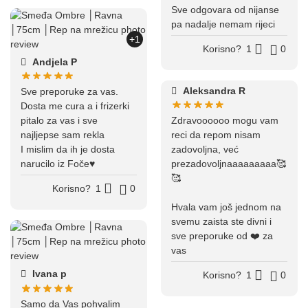
Sve odgovara od nijanse
pa nadalje nemam rijeci
+1
Korisno?
1
0
Andjela P
Aleksandra R
Sve preporuke za vas.
Dosta me cura a i frizerki
pitalo za vas i sve
Zdravoooooo mogu vam
najljepse sam rekla
reci da repom nisam
I mislim da ih je dosta
zadovoljna, već
narucilo iz Foče♥️
prezadovoljnaaaaaaaaa🥰
🥰
Korisno?
1
0
Hvala vam još jednom na
svemu zaista ste divni i
sve preporuke od ❤️ za
vas
Ivana p
Korisno?
1
0
Samo da Vas pohvalim