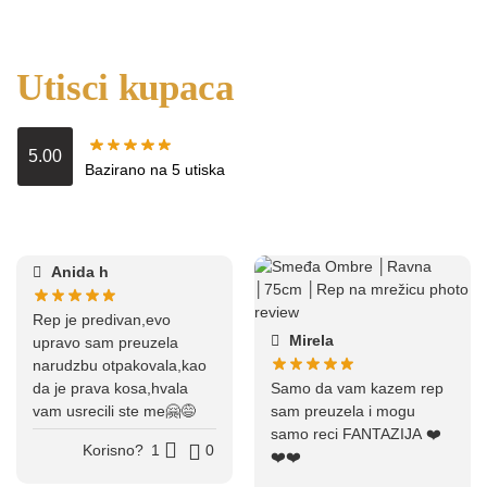
Utisci kupaca
5.00
Bazirano na 5 utiska
Anida h
Rep je predivan,evo
Mirela
upravo sam preuzela
narudzbu otpakovala,kao
da je prava kosa,hvala
Samo da vam kazem rep
vam usrecili ste me🤗😅
sam preuzela i mogu
samo reci FANTAZIJA ❤️
Korisno?
1
0
❤️❤️