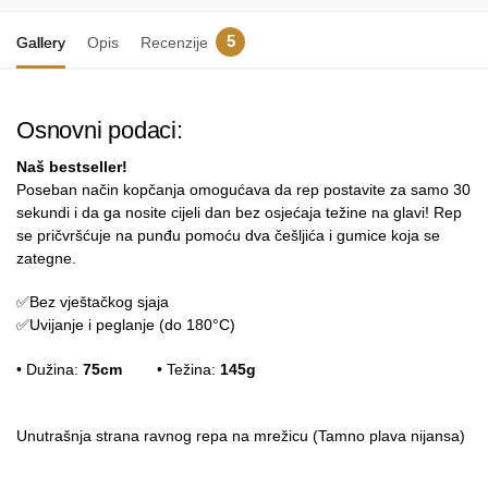
5
Gallery
Opis
Recenzije
Osnovni podaci:
Naš bestseller!
Poseban način kopčanja omogućava da rep postavite za samo 30
sekundi i da ga nosite cijeli dan bez osjećaja težine na glavi! Rep
se pričvršćuje na punđu pomoću dva češljića i gumice koja se
zategne.
✅Bez vještačkog sjaja
✅Uvijanje i peglanje (do 180°C)
• Dužina:
75cm
• Težina:
145g
Unutrašnja strana ravnog repa na mrežicu (Tamno plava nijansa)