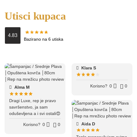
Utisci kupaca
4.83
Bazirano na 6 utiska
Klara S
Korisno?
0
0
Alma M
Dragi Luxe, rep je pravo
savršenstvo, ja sam
oduševljena a i svi ostali😍
Aida D
Korisno?
0
0