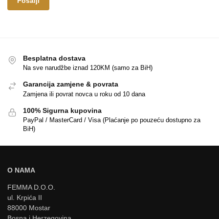
Besplatna dostava
Na sve narudžbe iznad 120KM (samo za BiH)
Garancija zamjene & povrata
Zamjena ili povrat novca u roku od 10 dana
100% Sigurna kupovina
PayPal / MasterCard / Visa (Plaćanje po pouzeću dostupno za
BiH)
O NAMA
FEMMA D.O.O.
ul. Krpića II
88000 Mostar
Bosna i Herzegovina