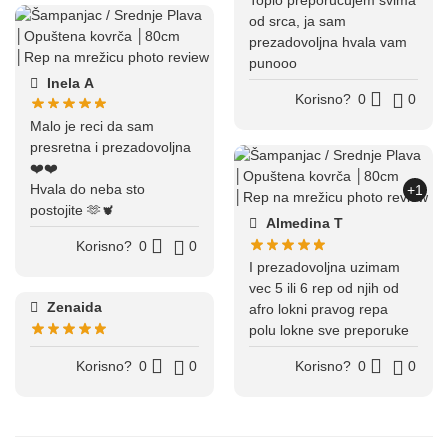
Toplo preporučujem svima
od srca, ja sam
prezadovoljna hvala vam
punooo
Inela A
Korisno?
0
0
Malo je reci da sam
presretna i prezadovoljna
❤️❤️
Hvala do neba sto
+1
postojite 🫶🫀
Almedina T
Korisno?
0
0
I prezadovoljna uzimam
vec 5 ili 6 rep od njih od
Zenaida
afro lokni pravog repa
polu lokne sve preporuke
Korisno?
0
0
Korisno?
0
0