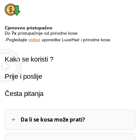
Cjenovno pristupačno
Do
7x
pristupačnije od prirodne kose.
-Pogledajte
video
uporedbe LuxeHair i prirodne kose.
Kako se koristi ?
Prije i poslije
Česta pitanja
Da li se kosa može prati?
LuxeHair kosa se može prati. Više o pranju i