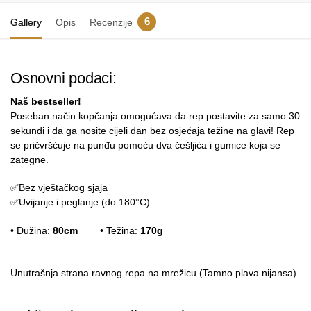
6
Gallery
Opis
Recenzije
Osnovni podaci:
Naš bestseller!
Poseban način kopčanja omogućava da rep postavite za samo 30
sekundi i da ga nosite cijeli dan bez osjećaja težine na glavi! Rep
se pričvršćuje na punđu pomoću dva češljića i gumice koja se
zategne.
✅Bez vještačkog sjaja
✅Uvijanje i peglanje (do 180°C)
• Dužina:
80cm
• Težina:
170g
Unutrašnja strana ravnog repa na mrežicu (Tamno plava nijansa)