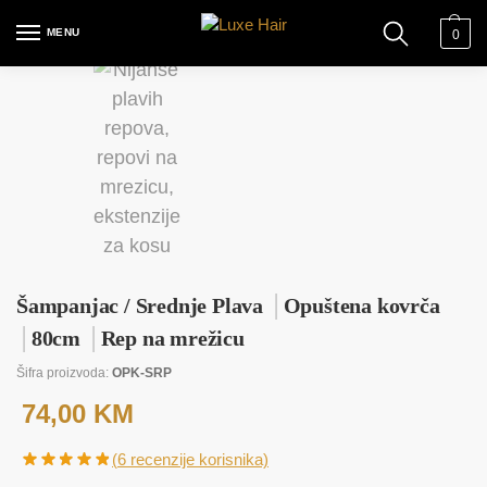
MENU
0
Šampanjac / Srednje Plava
│
Opuštena kovrča
│
80cm
│
Rep na mrežicu
Šifra proizvoda:
OPK-SRP
74,00
KM
(
6
recenzije korisnika)