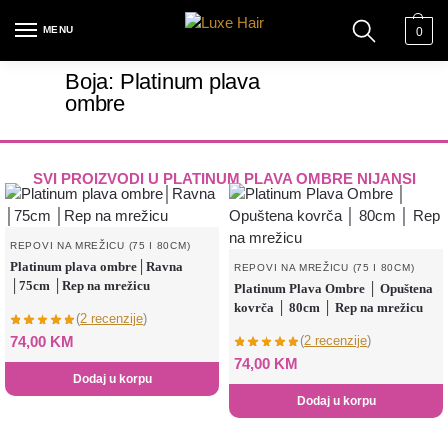
MENU
0
Boja: Platinum plava
ombre
SVI PROIZVODI U
PLATINUM PLAVA OMBRE
NIJANSI
REPOVI NA MREŽICU (75 I 80CM)
Platinum plava ombre│Ravna
REPOVI NA MREŽICU (75 I 80CM)
│75cm │Rep na mrežicu
Platinum Plava Ombre │ Opuštena
kovrča │ 80cm │ Rep na mrežicu
(
2 recenzije
)
74,00
KM
(
2 recenzije
)
74,00
KM
Dodaj u korpu
Dodaj u korpu