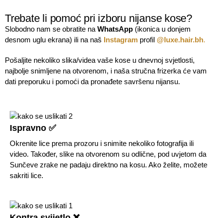
Trebate li pomoć pri izboru nijanse kose?
Slobodno nam se obratite na
WhatsApp
(ikonica u donjem
desnom uglu ekrana) ili na naš
Instagram
profil
@luxe.hair.bh
.
Pošaljite nekoliko slika/videa vaše kose u dnevnoj svjetlosti,
najbolje snimljene na otvorenom, i naša stručna frizerka će vam
dati preporuku i pomoći da pronađete savršenu nijansu.
Ispravno ✅
Okrenite lice prema prozoru i snimite nekoliko fotografija ili
video. Također, slike na otvorenom su odlične, pod uvjetom da
Sunčeve zrake ne padaju direktno na kosu. Ako želite, možete
sakriti lice.
Kontra svijetlo ❌