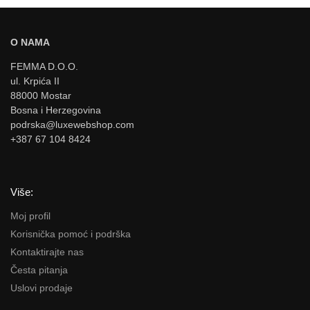
O NAMA
FEMMA D.O.O.
ul. Krpića II
88000 Mostar
Bosna i Herzegovina
podrska@luxewebshop.com
+387 67 104 8424
Više:
Moj profil
Korisnička pomoć i podrška
Kontaktirajte nas
Česta pitanja
Uslovi prodaje