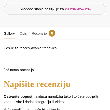
Sljedeće slanje pošiljki je za
2d 23h 42m 23s
0
Gallery
Opis
Recenzije
Češljić za raščešljavanje trepavica.
Još nema recenzija.
Ostvarite popust
na iduću narudžbu tako što ćete podijeliti
vaše utiske i dodati fotografiju ili video!
Vaša email adresa neće biti objavljivana.