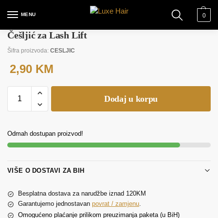
MENU
0
Češljić za Lash Lift
Šifra proizvoda:
CESLJIC
2,90
KM
Dodaj u korpu
Odmah dostupan proizvod!
VIŠE O DOSTAVI ZA BIH
Besplatna dostava za narudžbe iznad 120KM
Garantujemo jednostavan
povrat / zamjenu
.
Omogućeno plaćanje prilikom preuzimanja paketa (u BiH)