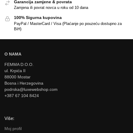
Garancija zamjene & povrata
Zamjena ili povrat novca u roku od 10 dana
100% Sigurna kupovina
PayPal / MasterCard / Visa (Plaćanje po pouzeću dostupno za
BiH)
O NAMA
FEMMA D.O.O.
ul. Krpića II
88000 Mostar
Bosna i Herzegovina
podrska@luxewebshop.com
+387 67 104 8424
Više:
Moj profil