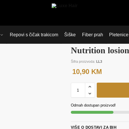
Repovi s čičak trakicom
Šiške
Fiber prah
Pletenice
Nutrition losion
Šifra proizvoda:
LL3
10,90
KM
Odmah dostupan proizvod!
VIŠE O DOSTAVI ZA BIH