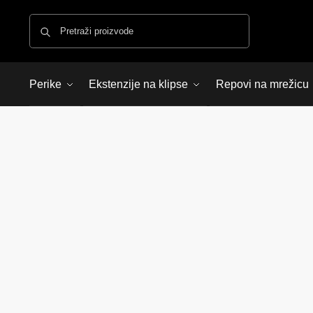
Pretraži
Perike
Ekstenzije na klipse
Repovi na mrežicu