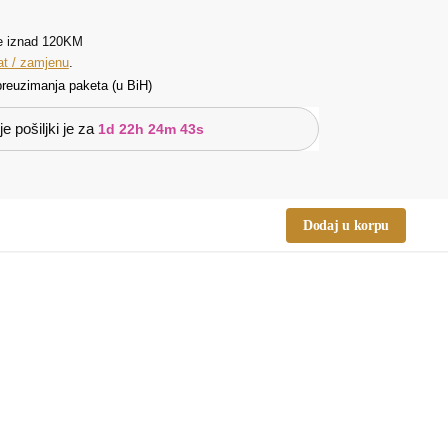
e iznad 120KM
at / zamjenu
.
reuzimanja paketa (u BiH)
e pošiljki je za
1d 22h 24m 43s
Dodaj u korpu