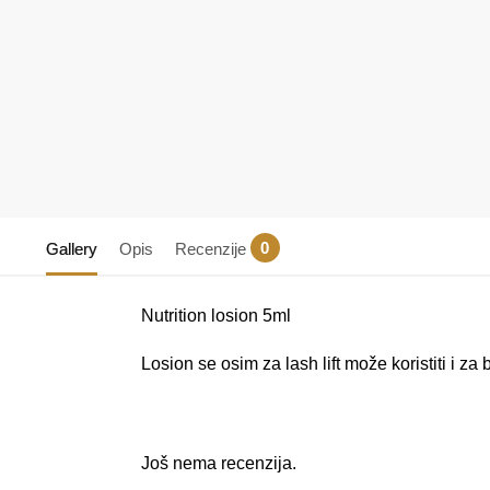
0
Gallery
Opis
Recenzije
Nutrition losion 5ml
Losion se osim za
l
ash lift može koristiti i za
Još nema recenzija.