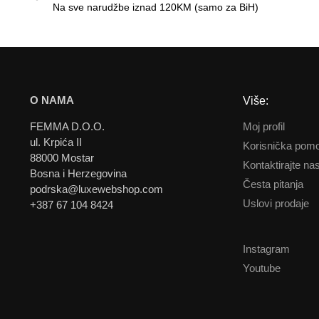
Na sve narudžbe iznad 120KM (samo za BiH)
O NAMA
Više:
Moj profil
FEMMA D.O.O.
ul. Krpića II
Korisnička pomo
88000 Mostar
Kontaktirajte na
Bosna i Herzegovina
Česta pitanja
podrska@luxewebshop.com
Uslovi prodaje
+387 67 104 8424
Instagram
Youtube