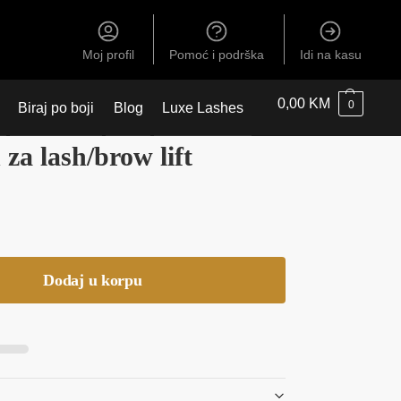
Moj profil
Pomoć i podrška
Idi na kasu
0,00
KM
0
Biraj po boji
Blog
Luxe Lashes
 za lash/brow lift
Dodaj u korpu